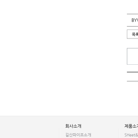
BY
목
회사소개
제품소
길산파이프소개
SHeet&