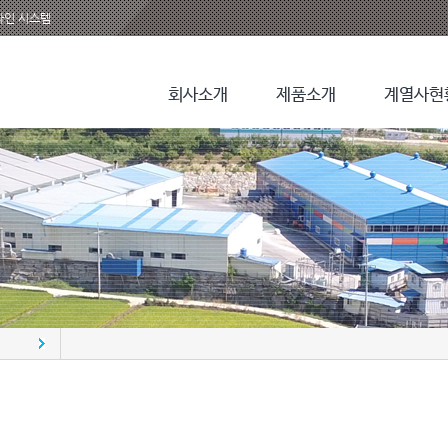
라인 시스템
회사소개
제품소개
계열사현